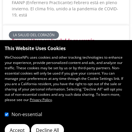
FAANP (Enfermero Practicante) Febrero está en pleno
invierno. El clima frío, unido a la pandemia de COVID-
19, está
LA SALUD DEL CORAZÓN
Comprométase con la salud de su corazón
This Website Uses Cookies
Por Sophia L. Thomas, DNP, FNP-BC, PPCNP-BC, FNAP,
WeChooseNPs uses cookies and other tracking technologies to enhance
FAANP (Enfermero Practicante) Febrero es el Mes
your experience, provide personalized content and ads, and analyze our
Estadounidense del Corazón, un momento para
traffic. These cookies may be set by us or by third-party partners. Non-
reconocer el impacto devastador que
essential cookies will only be used if you give your consent. You can
manage your preferences at any time through the Cookie Settings link. If
you are a California resident, you have the right to opt out of the sale or
1
2
3
4
5
sharing of your personal information. Selecting "Decline All" will opt you
out of non-essential cookies and any such data sharing. To learn more,
please see our
Privacy Policy
.
Non-essential
Accept
Decline All