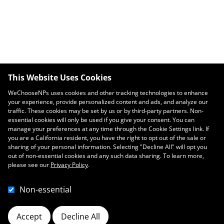
This Website Uses Cookies
WeChooseNPs uses cookies and other tracking technologies to enhance
your experience, provide personalized content and ads, and analyze our
traffic. These cookies may be set by us or by third-party partners. Non-
essential cookies will only be used if you give your consent. You can
Digamos NO a la gripe este año
manage your preferences at any time through the Cookie Settings link. If
diciembre 9, 2021
you are a California resident, you have the right to opt out of the sale or
sharing of your personal information. Selecting "Decline All" will opt you
out of non-essential cookies and any such data sharing. To learn more,
please see our
Privacy Policy
.
Non-essential
Accept
Decline All