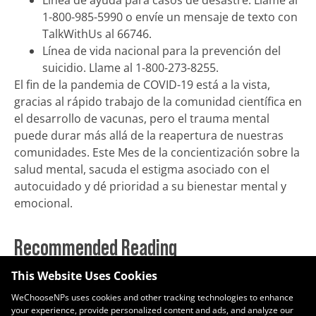
Línea de ayuda para casos de desastre. Llame al
1-800-985-5990 o envíe un mensaje de texto con
TalkWithUs al 66746.
Línea de vida nacional para la prevención del
suicidio. Llame al 1-800-273-8255.
El fin de la pandemia de COVID-19 está a la vista,
gracias al rápido trabajo de la comunidad científica en
el desarrollo de vacunas, pero el trauma mental
puede durar más allá de la reapertura de nuestras
comunidades. Este Mes de la concientización sobre la
salud mental, sacuda el estigma asociado con el
autocuidado y dé prioridad a su bienestar mental y
emocional.
Recommended Reading
This Website Uses Cookies
Enero, Mes de Concientización Nacional del Donador de Sangre
WeChooseNPs uses cookies and other tracking technologies to enhance
enero 13, 2022
your experience, provide personalized content and ads, and analyze our