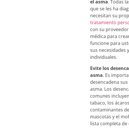
el asma
. Todas l
que se les ha di
necesitan su pro
tratamiento pers
con su proveedor
médica para crea
funcione para ust
sus necesidades y
individuales.
Evite los desenc
asma
. Es import
desencadena sus
asma. Los desen
comunes incluyen
tabaco, los ácaros
contaminantes del
mascotas y el moh
lista completa de