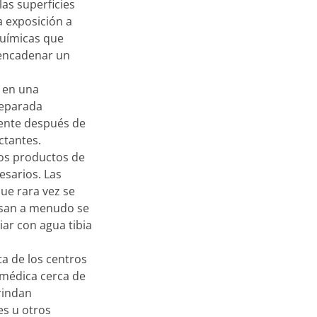
las superficies
la exposición a
químicas que
encadenar un
 en una
separada
ente después de
ctantes.
 los productos de
esarios. Las
que rara vez se
usan a menudo se
ar con agua tibia
ta de los centros
 médica cerca de
rindan
es u otros