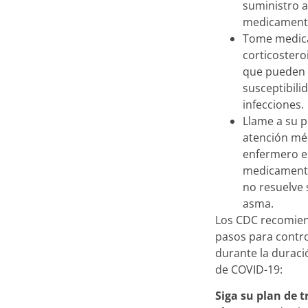
suministro 
medicamento
Tome medic
corticostero
que pueden 
susceptibilid
infecciones.
Llame a su 
atención mé
enfermero es
medicamento
no resuelve
asma.
Los CDC recomie
pasos para contr
durante la durac
de COVID-19:
Siga su plan de 