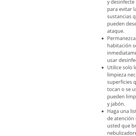
y desinfecte 
para evitar 
sustancias 
pueden des
ataque.
Permanezca
habitación 
inmediatam
usar desinfe
Utilice solo
limpieza nec
superficies 
tocan o se 
pueden limpi
y jabón.
Haga una lis
de atención
usted que b
nebulizador