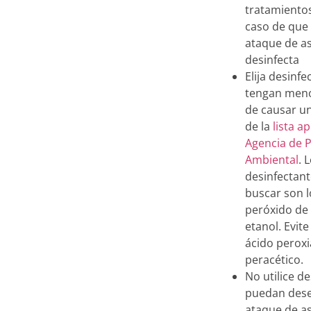
tratamiento
caso de que
ataque de a
desinfecta
Elija desinf
tengan meno
de causar u
de la
lista a
Agencia de 
Ambiental
. 
desinfectan
buscar son 
peróxido de
etanol. Evit
ácido peroxi
peracético.
No utilice d
puedan des
ataque de a