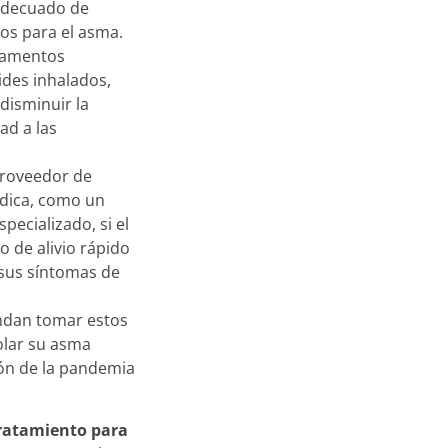
adecuado de
s para el asma.
amentos
ides inhalados,
disminuir la
ad a las
proveedor de
dica, como un
pecializado, si el
 de alivio rápido
 sus síntomas de
ndan tomar estos
olar su asma
ión de la pandemia
tratamiento para