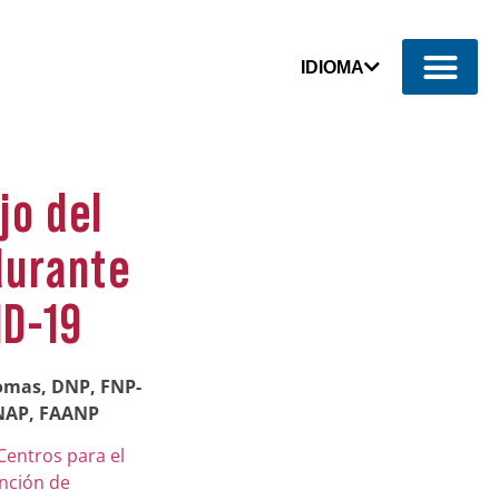
IDIOMA
jo del
durante
ID-19
homas, DNP, FNP-
NAP, FAANP
Centros para el
ención de