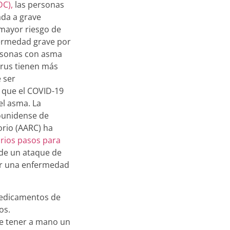
DC),
las personas
da a grave
mayor riesgo de
ermedad grave por
rsonas con asma
irus tienen más
 ser
a que el COVID-19
el asma. La
ounidense de
orio (AARC) ha
rios pasos para
de un ataque de
r una enfermedad
edicamentos de
os.
e tener a mano un