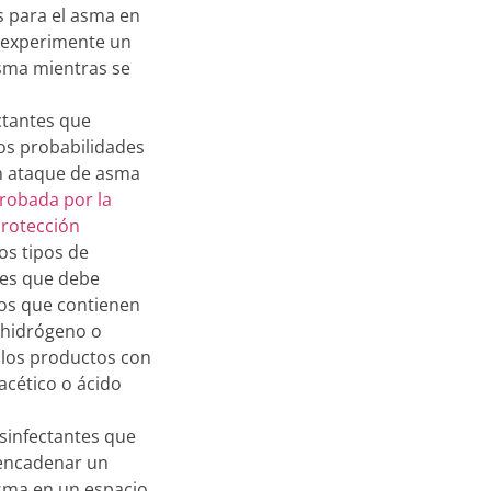
s para el asma en
 experimente un
sma mientras se
ectantes que
s probabilidades
n ataque de asma
probada por la
Protección
Los tipos de
tes que debe
los que contienen
 hidrógeno o
e los productos con
acético o ácido
esinfectantes que
encadenar un
sma en un espacio