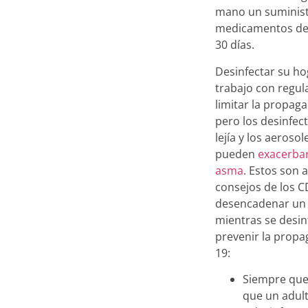
mano un suminis
medicamentos de 
30 días.
Desinfectar su ho
trabajo con regul
limitar la propag
pero los desinfec
lejía y los aeroso
pueden
exacerbar
asma
. Estos son 
consejos de los C
desencadenar un
mientras se desin
prevenir la propa
19:
Siempre que
que un adult