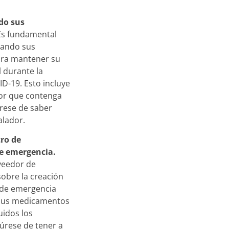
do sus
s fundamental
mando sus
ra mantener su
 durante la
D-19. Esto incluye
dor que contenga
rese de saber
alador.
ro de
e emergencia.
veedor de
obre la creación
 de emergencia
 sus medicamentos
uidos los
úrese de tener a