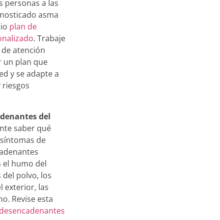
as personas a las
agnosticado asma
pio
plan de
onalizado
. Trabaje
 de atención
r un plan que
ed y se adapte a
 riesgos
adenantes del
ante saber qué
 síntomas de
cadenantes
 el humo del
 del polvo, los
 exterior, las
o. Revise esta
desencadenantes