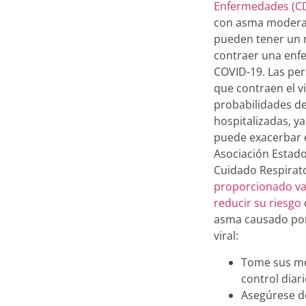
Enfermedades (C
con asma modera
pueden tener un 
contraer una enf
COVID-19. Las pe
que contraen el v
probabilidades de
hospitalizadas, y
puede exacerbar 
Asociación Estad
Cuidado Respirat
proporcionado va
reducir su riesgo
asma causado po
viral:
Tome sus m
control diari
Asegúrese d